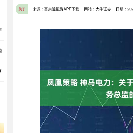
，
来源：富余通配资APP下载
网站：大牛证券
日期：2026-
关于
作
溢
市