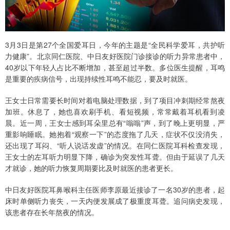
3月3日是第27个全国爱耳日，今年的主题是“全民科学爱耳，共护听
力健康”。北京同仁医院、中日友好医院门诊接诊的听力异常患者中，
40岁以下年轻人占比不断增加，甚至超过半数。多位医生提醒，耳鸣
是重要的疾病信号，出现持续性耳鸣不能忍，要及时就医。
王女士日常需要长时间对着电脑处理数据，到了项目冲刺期经常熬夜
加班。休息了，她也喜欢刷手机、看短视频，常常戴着耳机看到凌
晨。近一周，王女士感到耳朵里总有“嗡嗡”声，到了晚上更明显，严
重影响睡眠。她抱着“观察一下”的态度拖了几天，症状不仅没消失，
还出现了耳闷、“听人说话发虚”的情况。在同仁医院耳科检查发现，
王女士的左耳听力明显下降，确诊为突发性耳聋。但由于延误了几天
才就诊，她的听力恢复周期要比及时就医的患者更长。
中日友好医院耳鼻喉科主任医师李原最近接诊了一名30岁的患者，起
床时单侧听力丧失，一天内便发展成了极重度耳聋。追问病史发现，
该患者存在长年熬夜的情况。