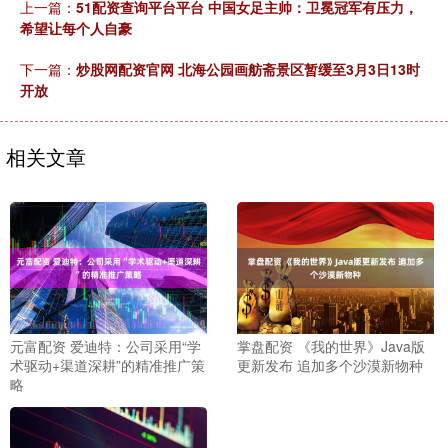
上一篇：
51配资查询平台平台 中国女足主帅：卫冕冠军有压力，
希望让每个人自豪
下一篇：
炒股网配资官网 北海公园画舫斋景区暂缓至3月3日13时
开放
相关文章
元富配资 爱迪特：公司采用“学
掌盘配资 《我的世界》Java版
术驱动+渠道深耕”的精准推广策
更新发布 追加多个沙漠新物种
略