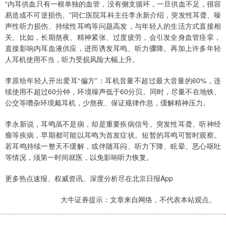
“内耳供血只有一根单独的血管，没有侧支循环，一旦供血不足，很容
易造成不可逆损伤。”同仁医院耳科主任李永新介绍，突发性耳聋、噪
声性听力损伤、持续性耳鸣等问题高发，与年轻人的生活方式直接相
关。比如，长期熬夜、精神紧张、过度疲劳，会引发全身血管痉挛，
直接影响内耳血液供应，进而诱发耳鸣、听力骤降。再加上许多年轻
人耳机使用不当，听力受损风险大幅上升。
李原给年轻人开出爱耳“偏方”：耳机音量不超过最大音量的60%，连
续使用不超过60分钟，环境噪声低于60分贝。同时，尽量不在地铁、
公交等嘈杂环境戴耳机，少熬夜、保证规律作息，缓解精神压力。
李永新说，耳鸣虽不是病，却是重要疾病信号。突发性耳聋、听神经
瘤等疾病，早期都可能以耳鸣为首发症状。短暂的耳鸣可暂时观察。
若耳鸣持续一整天不缓解，或伴随耳闷、听力下降、眩晕、恶心呕吐
等情况，须第一时间就医，以免影响听力恢复。
更多热点速报、权威资讯、深度分析尽在北京日报App
大牛证券提示：文章来自网络，不代表本站观点。