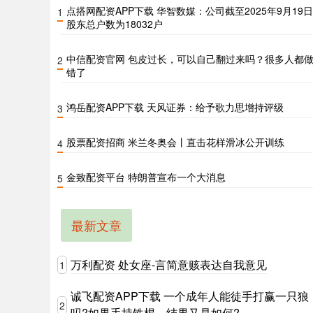
点搭网配资APP下载 华智数媒：公司截至2025年9月19
1
股东总户数为18032户
中信配资官网 包皮过长，可以自己翻过来吗？很多人都
2
错了
鸿岳配资APP下载 天风证券：给予歌力思增持评级
3
股票配资招商 米兰冬奥会丨直击花样滑冰公开训练
4
金致配资平台 特朗普宣布一个大消息
5
最新文章
万利配资 处女座-言简意赅表达自我意见
1
诚飞配资APP下载 一个成年人能徒手打赢一只狼
2
吗?如果手持铁棍，结果又是如何?