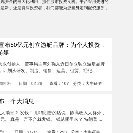
实现资金的最大化利用，抓住股市投资良机。平台采用先进的
您是新手还是资深投资者，我们都能为您量身定制配资服务，
宣布50亿元创立游艇品牌：为个人投资，
游艇
，京东创始人、董事局主席刘强东近日创立独立游艇品牌
艇产业，计划从研发、制造、销售、运营、租赁、经纪....
加杠杆
日期：02-26
查看：
107
分类：
大牛证券
布一个大消息
么大消息？ 发钱！ 用特朗普的话说，除高收入人群外，
元。 真是一言不合就发钱。 钱从哪里来？ 特朗普....
配资
日期：11-11
查看：
223
分类：
大牛证券