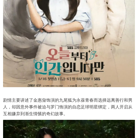
剧情主要讲述了金惠奫饰演的九尾狐为永葆青春而选择远离善行和男
人，却因意外事件被迫与罗门饰演的自恋足球明星绑定，两人开启从
互相嫌弃到渐生情愫的奇幻故事。