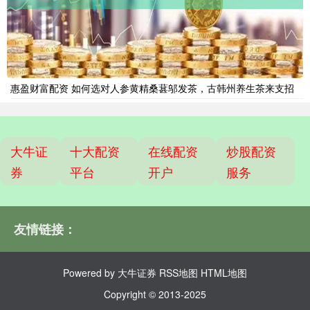
惠盈财富配资 如何选对人参黄精桑葚邬发茶，古韩州养生茶来支招
大牛证
十大配资
在线配资
炒股配资
券
平台
开户
服务
友情链接：
Powered by
大牛证券
RSS地图
HTML地图
Copyright
© 2013-2025