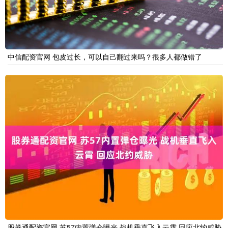
中信配资官网 包皮过长，可以自己翻过来吗？很多人都做错了
股券通配资官网 苏57内置弹仓曝光 战机垂直飞入云霄 回应北约威胁