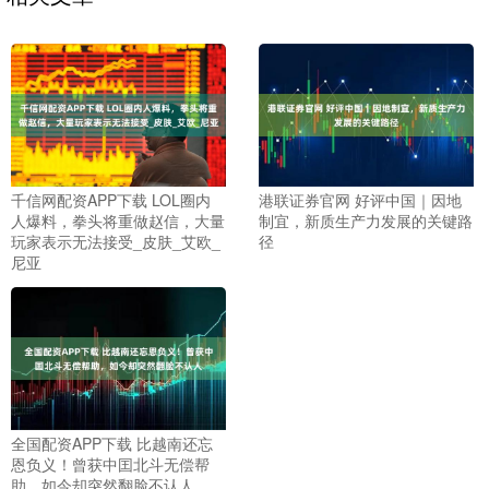
千信网配资APP下载 LOL圈内
港联证券官网 好评中国｜因地
人爆料，拳头将重做赵信，大量
制宜，新质生产力发展的关键路
玩家表示无法接受_皮肤_艾欧_
径
尼亚
全国配资APP下载 比越南还忘
恩负义！曾获中囯北斗无偿帮
助，如今却突然翻脸不认人