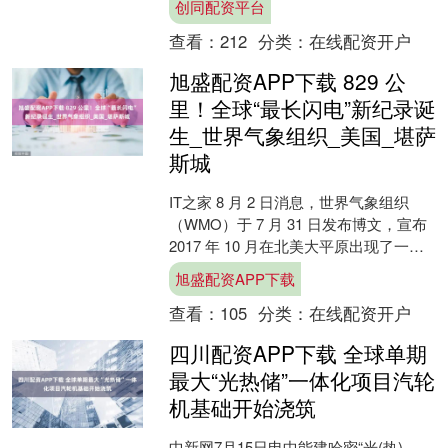
创同配资平台
查看：
212
分类：
在线配资开户
旭盛配资APP下载 829 公
里！全球“最长闪电”新纪录诞
生_世界气象组织_美国_堪萨
斯城
IT之家 8 月 2 日消息，世界气象组织
（WMO）于 7 月 31 日发布博文，宣布
2017 年 10 月在北美大平原出现了一条
长达 829 公里（515 ....
旭盛配资APP下载
查看：
105
分类：
在线配资开户
四川配资APP下载 全球单期
最大“光热储”一体化项目汽轮
机基础开始浇筑
中新网7月15日电中能建哈密“光(热)