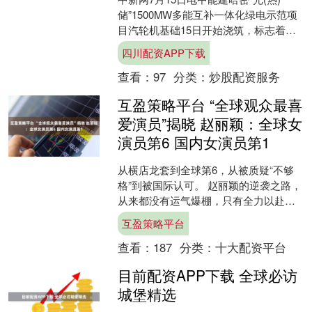
储”1500MW多能互补一体化绿电示范项
目汽轮机基础15日开始浇筑，标志着全
球单期最大“光热储”一体化项目取得关键
四川配资APP下载
进展，为....
查看：
97
分类：
炒股配资服务
互盈策略平台 “全球观众最喜
爱演员”揭晓 赵丽颖：全球女
演员第6 国内女演员第1
从横店龙套到全球第6，从被质疑“不够
格”到被国际认可。 赵丽颖的逆袭之路，
从来都没有运气爆棚，只有全力以赴。
央视新闻 采访片段 1 欧洲世界电影节“全
互盈策略平台
球观众最....
查看：
187
分类：
十大配资平台
目前配资APP下载 全球必访
城堡精选