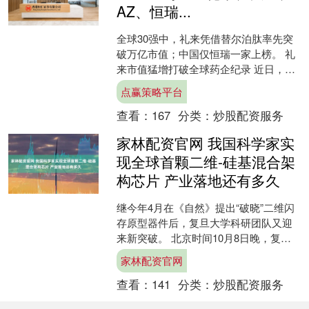
AZ、恒瑞...
全球30强中，礼来凭借替尔泊肽率先突
破万亿市值；中国仅恒瑞一家上榜。 礼
来市值猛增打破全球药企纪录 近日，全
球制药行业迎来历史性时刻——礼来成
点赢策略平台
为全球制药行业首个....
查看：
167
分类：
炒股配资服务
家林配资官网 我国科学家实
现全球首颗二维-硅基混合架
构芯片 产业落地还有多久
继今年4月在《自然》提出“破晓”二维闪
存原型器件后，复旦大学科研团队又迎
来新突破。 北京时间10月8日晚，复旦
大学在《自然》（Nature）上发文，题
家林配资官网
目为《全功....
查看：
141
分类：
炒股配资服务