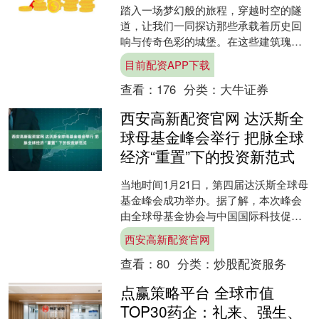
踏入一场梦幻般的旅程，穿越时空的隧
道，让我们一同探访那些承载着历史回
响与传奇色彩的城堡。在这些建筑瑰宝
中，每一砖每一瓦都诉说着过往的故
目前配资APP下载
事，每一扇门后都隐藏着不为....
查看：
176
分类：
大牛证券
西安高新配资官网 达沃斯全
球母基金峰会举行 把脉全球
经济“重置”下的投资新范式
当地时间1月21日，第四届达沃斯全球母
基金峰会成功举办。据了解，本次峰会
由全球母基金协会与中国国际科技促进
会母基金分会联合主办，聚焦全球经
西安高新配资官网
济“重置&....
查看：
80
分类：
炒股配资服务
点赢策略平台 全球市值
TOP30药企：礼来、强生、